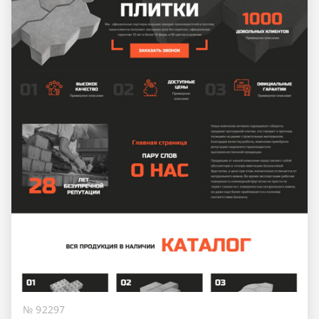
№ 92297