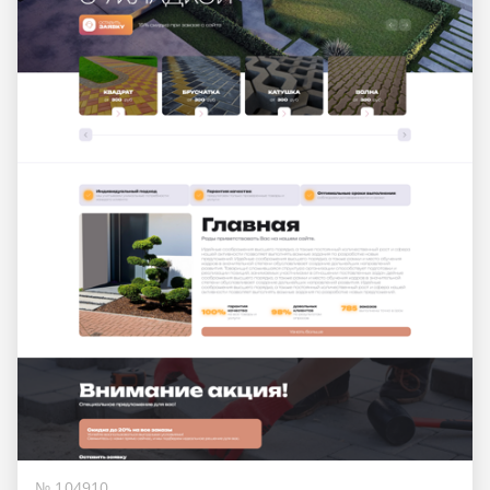
№ 104910