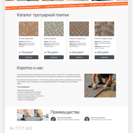
№ 7771245