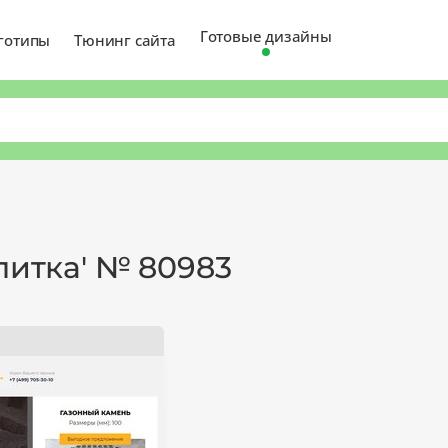
Готовые дизайны
готипы
Тюнинг сайта
литка' № 80983