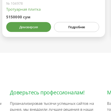
№ 104978
Тротуарная плитка
5150000 сум
Демоверсия
Подробнее
Доверьтесь профессионалам!
М
м
Проанализировав тысячи успешных сайтов на
Ва
рынке, мы внедрили лучшие решения в наши
т