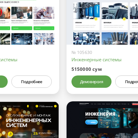
№ 105630
системы
Инженерные системы
5150000 сум
Подробнее
Демоверсия
Подро