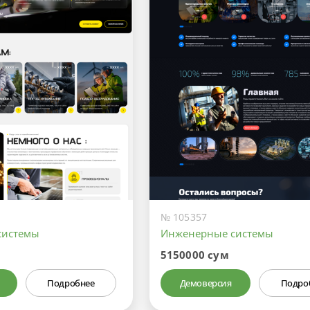
№ 105357
системы
Инженерные системы
5150000 сум
Подробнее
Демоверсия
Подро