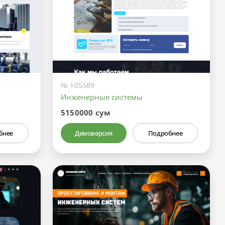
№ 105589
Инженерные системы
5150000 сум
бнее
Демоверсия
Подробнее