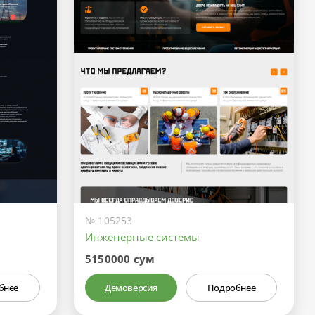
№ 105253
Инженерные системы
5150000 сум
бнее
Демоверсия
Подробнее