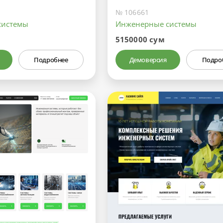
№ 106661
системы
Инженерные системы
5150000 сум
Подробнее
Демоверсия
Подро