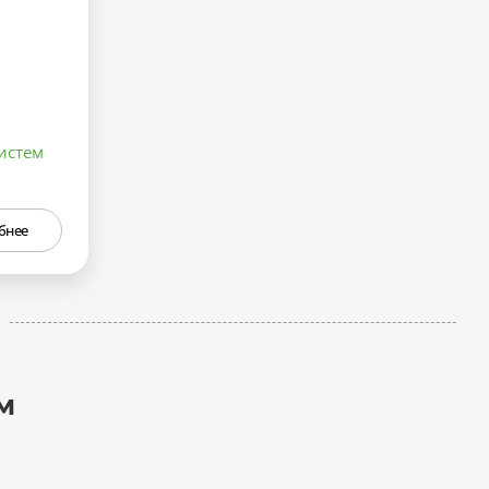
истем
бнее
м