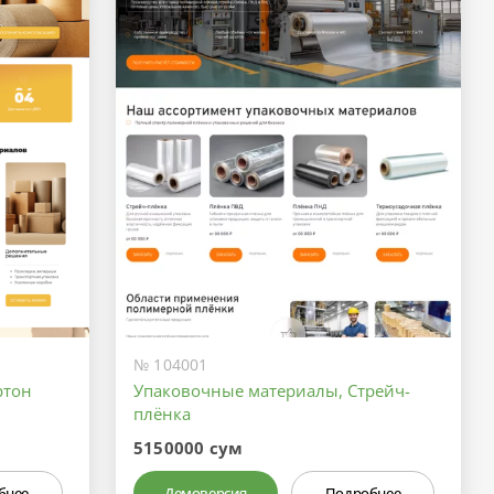
№ 104001
ртон
Упаковочные материалы, Стрейч-
плёнка
5150000 сум
бнее
Демоверсия
Подробнее