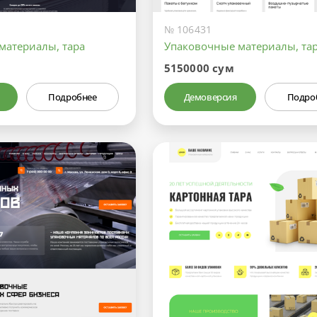
№ 106431
материалы, тара
Упаковочные материалы, та
5150000 сум
Подробнее
Демоверсия
Подро