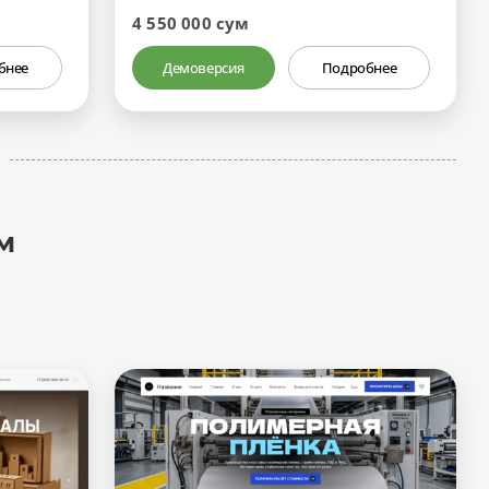
4 550 000 сум
бнее
Демоверсия
Подробнее
м