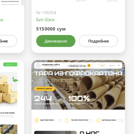
№ 106054
ра
Биг-бэги
5150000 сум
бнее
Демоверсия
Подробнее