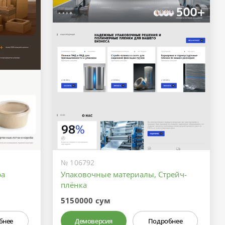
№ 106792
ра
Упаковочные материалы, Стрейч-
плёнка
5150000 сум
бнее
Демоверсия
Подробнее