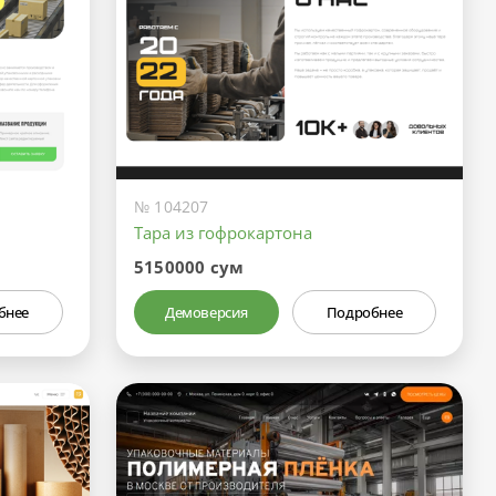
№ 104207
Тара из гофрокартона
5150000 сум
бнее
Демоверсия
Подробнее