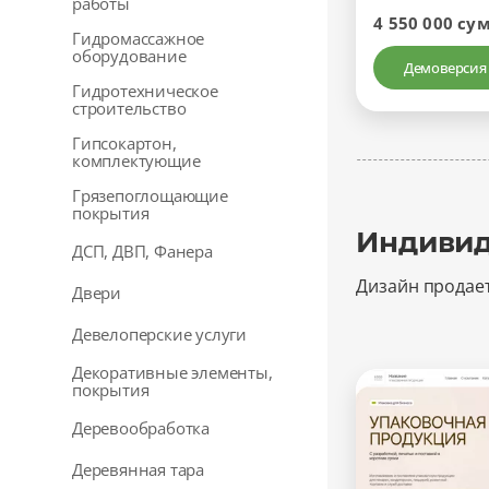
работы
4 550 000 су
Гидромассажное
оборудование
Демоверсия
Гидротехническое
строительство
Гипсокартон,
комплектующие
Грязепоглощающие
покрытия
Индивид
ДСП, ДВП, Фанера
Дизайн продае
Двери
Девелоперские услуги
Декоративные элементы,
покрытия
Деревообработка
Деревянная тара