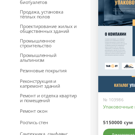
биотуалетов
Продажа, установка
тёплых полов
Проектирование жилых и
общественных зданий
Промышленное
строительство
Промышленный
альпинизм
Резиновые покрытия
Реконструкция и
капремонт зданий
Ремонт и отделка квартир
№ 103986
и помещений
Упаковочные
Ремонт окон
Роспись стен
5150000 сум
Сантехника, санфаянс
Демоверсия