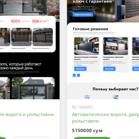
№ 104893
ие ворота и рольставни
Автоматические ворота, двер
рольставни
5150000 сум