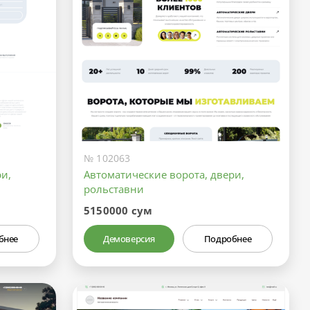
№ 102063
и,
Автоматические ворота, двери,
рольставни
5150000 сум
бнее
Демоверсия
Подробнее