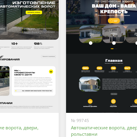
№ 99745
е ворота, двери,
Автоматические ворота, двер
рольставни