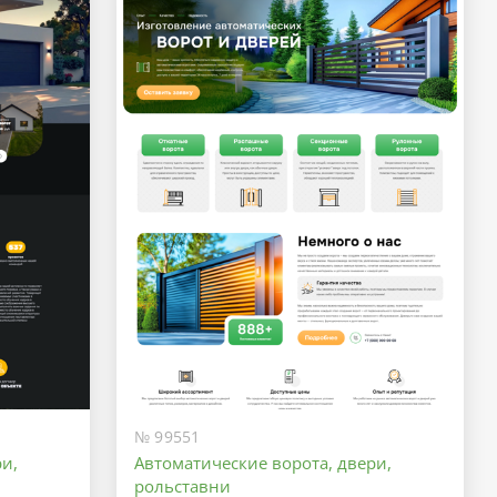
№ 99551
и,
Автоматические ворота, двери,
рольставни