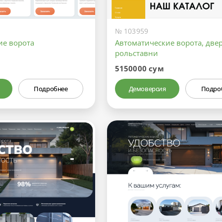
№ 103959
ие ворота
Автоматические ворота, двер
рольставни
5150000 сум
Подробнее
Демоверсия
Подро