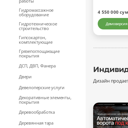
работы
Гидромассажное
4 550 000 су
оборудование
Гидротехническое
Демоверсия
строительство
Гипсокартон,
комплектующие
Грязепоглощающие
покрытия
ДСП, ДВП, Фанера
Индивид
Двери
Дизайн продае
Девелоперские услуги
Декоративные элементы,
покрытия
Деревообработка
Деревянная тара