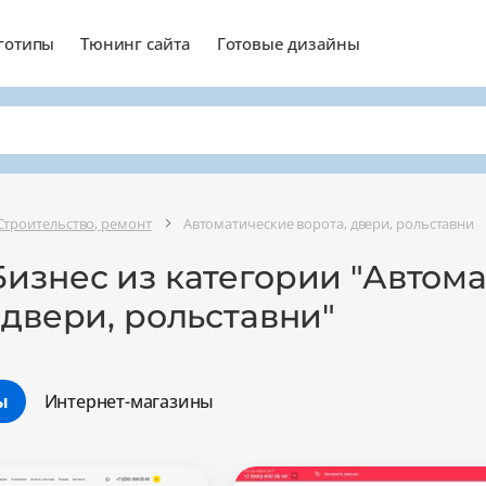
готипы
Тюнинг сайта
Готовые дизайны
Строительство, ремонт
Автоматические ворота, двери, рольставни
Бизнес из категории "Автом
 двери, рольставни"
ы
Интернет-магазины
Минимальный