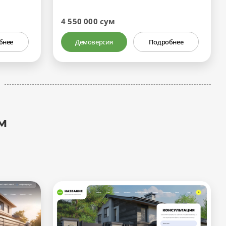
4 550 000 сум
бнее
Демоверсия
Подробнее
м