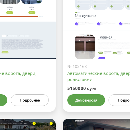
№ 103168
е ворота, двери,
Автоматические ворота, двер
рольставни
5150000 сум
Подробнее
Демоверсия
Подро