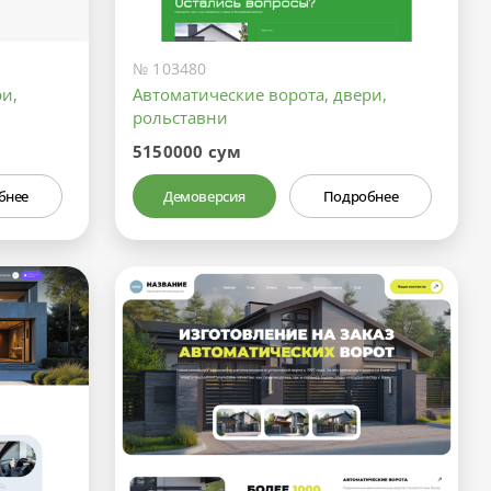
№ 103480
и,
Автоматические ворота, двери,
рольставни
5150000 сум
бнее
Демоверсия
Подробнее