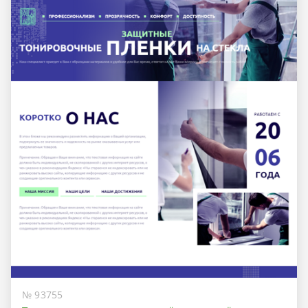
№ 93755