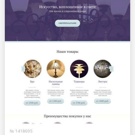
№ 1418695