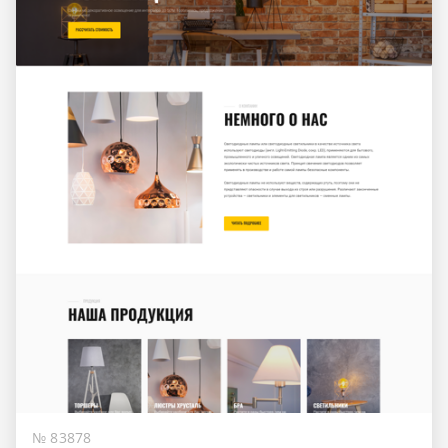
№ 83878