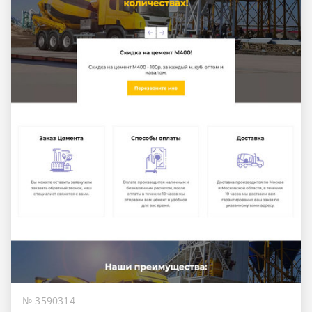
№ 3590314