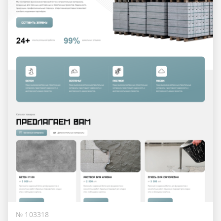
№ 103318