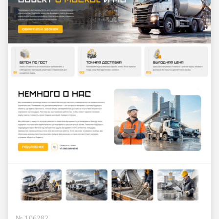
№ 106282