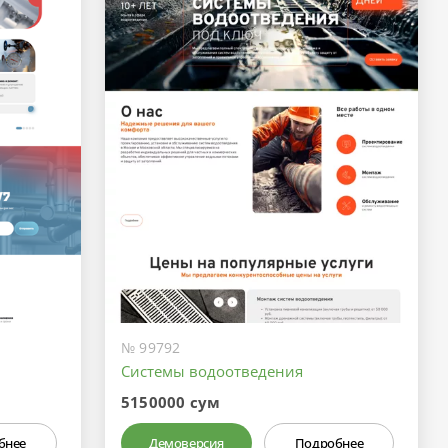
№ 99792
Системы водоотведения
5150000 сум
бнее
Демоверсия
Подробнее