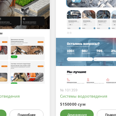
№ 101359
отведения
Системы водоотведения
5150000 сум
Подробнее
Демоверсия
Подро