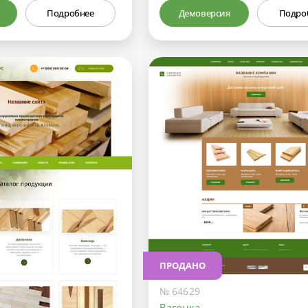
Подробнее
Демоверсия
Подро
ПРОДАНО
№ 64629
Вагонка