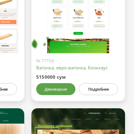
№ 77154
Вагонка, евро-вагонка, блокхаус
5150000 сум
бнее
Демоверсия
Подробнее