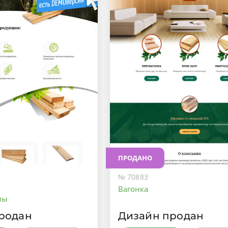
ПРОДАНО
№ 70883
Вагонка
лы
родан
Дизайн продан