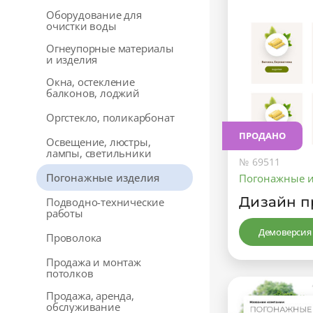
Оборудование для
очистки воды
Огнеупорные материалы
и изделия
Окна, остекление
балконов, лоджий
Оргстекло, поликарбонат
ПРОДАНО
Освещение, люстры,
лампы, светильники
№ 69511
Погонажные изделия
Погонажные 
Дизайн п
Подводно-технические
работы
Демоверсия
Проволока
Продажа и монтаж
потолков
Продажа, аренда,
обслуживание