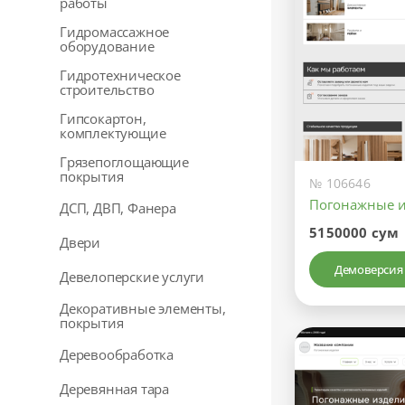
работы
Гидромассажное
оборудование
Гидротехническое
строительство
Гипсокартон,
комплектующие
Грязепоглощающие
покрытия
№ 106646
Погонажные 
ДСП, ДВП, Фанера
5150000 сум
Двери
Демоверсия
Девелоперские услуги
Декоративные элементы,
покрытия
Деревообработка
Деревянная тара