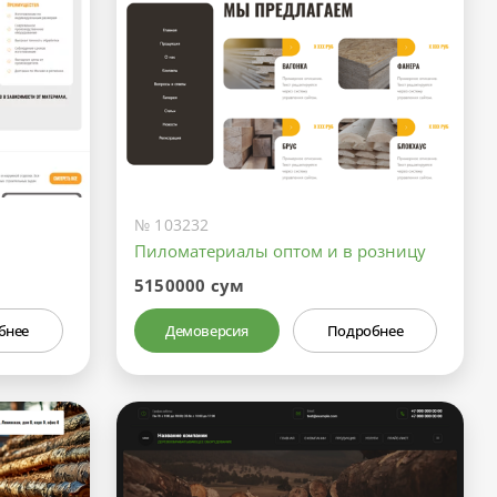
№ 103232
Пиломатериалы оптом и в розницу
5150000 сум
бнее
Демоверсия
Подробнее