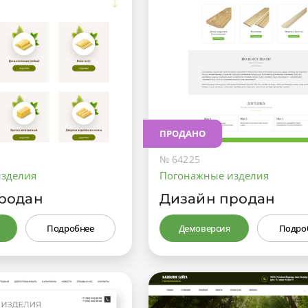
ПРОДАНО
№ 64225
изделия
Погонажные изделия
родан
Дизайн продан
Подробнее
Демоверсия
Подро