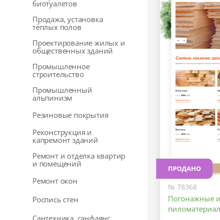
биотуалетов
Продажа, установка
тёплых полов
Проектирование жилых и
общественных зданий
Промышленное
строительство
Промышленный
альпинизм
Резиновые покрытия
Реконструкция и
капремонт зданий
Ремонт и отделка квартир
и помещений
ПРОДАНО
Ремонт окон
№ 78368
Погонажные и
Роспись стен
пиломатериа
Сантехника, санфаянс