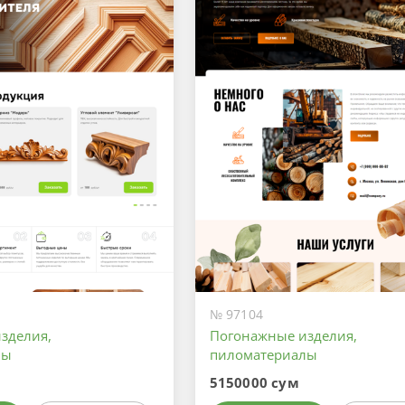
№ 97104
зделия,
Погонажные изделия,
лы
пиломатериалы
5150000 сум