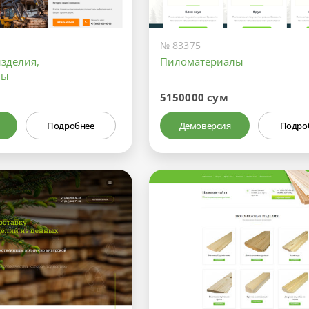
№ 83375
зделия,
Пиломатериалы
лы
5150000 сум
Подробнее
Демоверсия
Подро