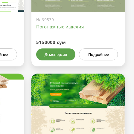
№ 69539
Погонажные изделия
5150000 сум
бнее
Демоверсия
Подробнее