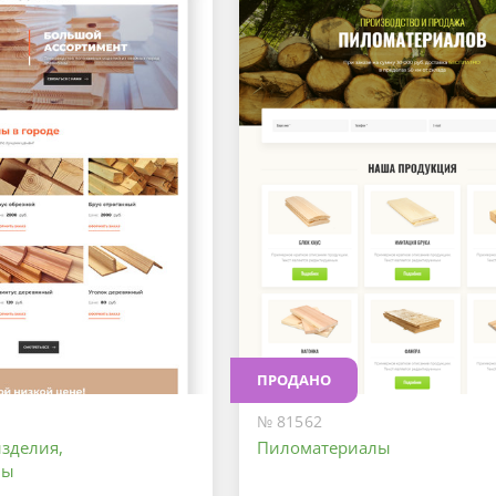
ПРОДАНО
№ 81562
зделия,
Пиломатериалы
лы