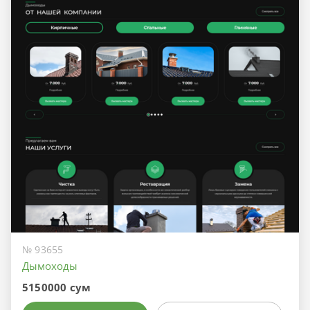
№ 93655
Дымоходы
5150000 сум