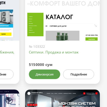
№ 103322
абжения,
Септики. Продажа и монтаж
5150000 сум
бнее
Демоверсия
Подробнее