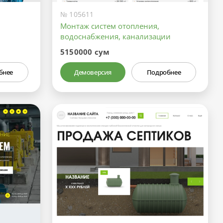
№ 105611
Монтаж систем отопления,
водоснабжения, канализации
5150000 сум
бнее
Демоверсия
Подробнее