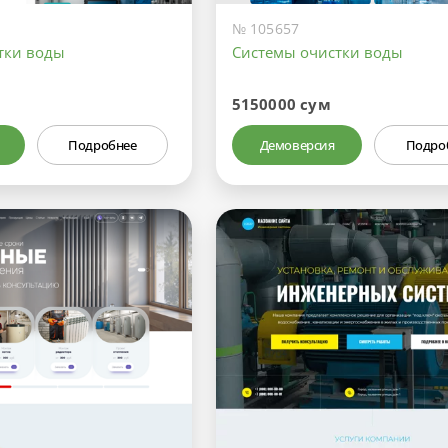
№ 105657
тки воды
Системы очистки воды
5150000 сум
Подробнее
Демоверсия
Подро