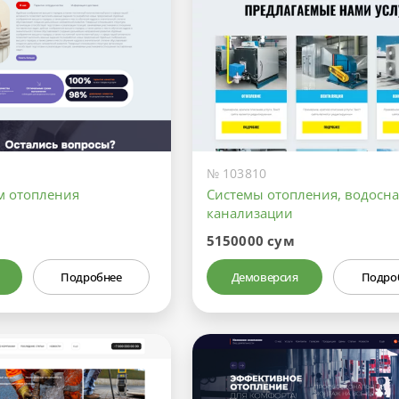
№ 103810
м отопления
Системы отопления, водосн
канализации
5150000 сум
Подробнее
Демоверсия
Подро