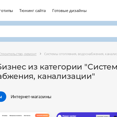
готипы
Тюнинг сайта
Готовые дизайны
Строительство, ремонт
Системы отопления, водоснабжения, канали
изнес из категории "Систе
абжения, канализации"
ы
Интернет-магазины
Минимальный