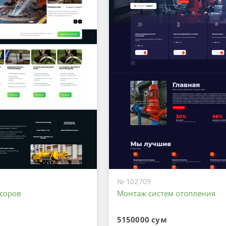
№ 102709
асоров
Монтаж систем отопления
5150000 сум