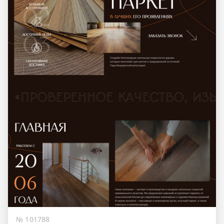
№ 101788