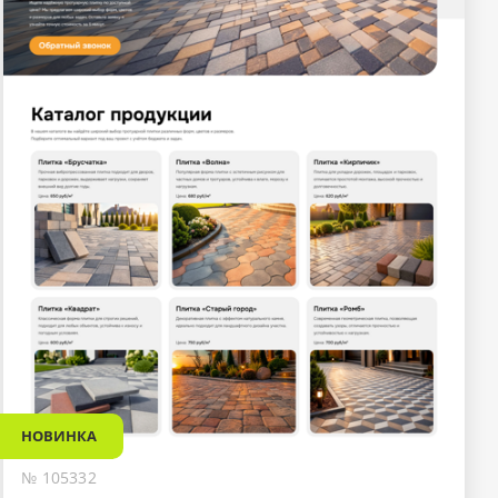
НОВИНКА
№ 105332