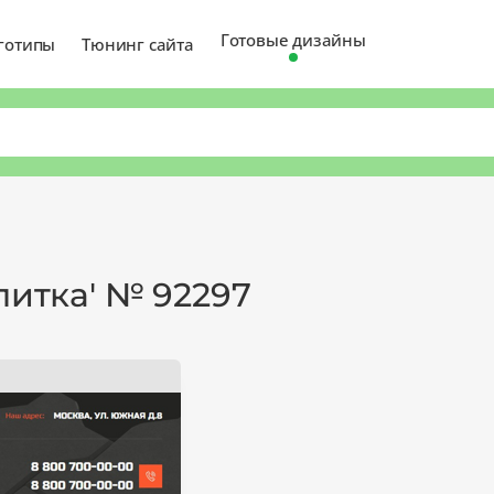
Готовые дизайны
готипы
Тюнинг сайта
литка' № 92297