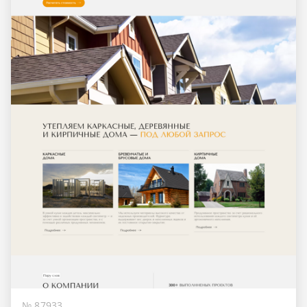
№ 87933