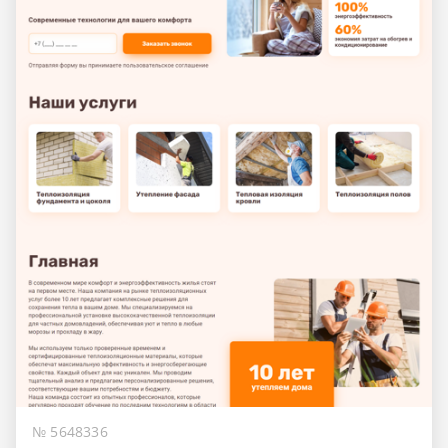
№ 5648336