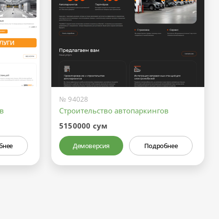
№ 94028
в
Строительство автопаркингов
5150000 сум
бнее
Демоверсия
Подробнее