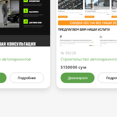
№ 99228
о автопаркингов
Строительство автопаркинго
5150000 сум
Подробнее
Демоверсия
Подро