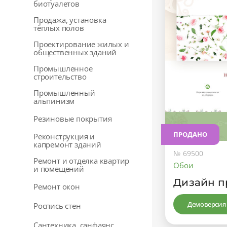
биотуалетов
Продажа, установка
тёплых полов
Проектирование жилых и
общественных зданий
Промышленное
строительство
Промышленный
альпинизм
Резиновые покрытия
ПРОДАНО
Реконструкция и
капремонт зданий
№ 69500
Ремонт и отделка квартир
Обои
и помещений
Дизайн п
Ремонт окон
Демоверсия
Роспись стен
Сантехника, санфаянс