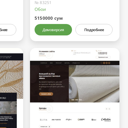
№ 83251
Обои
5150000 сум
бнее
Демоверсия
Подробнее