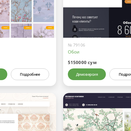
№ 79106
Обои
5150000 сум
Подробнее
Демоверсия
Подро