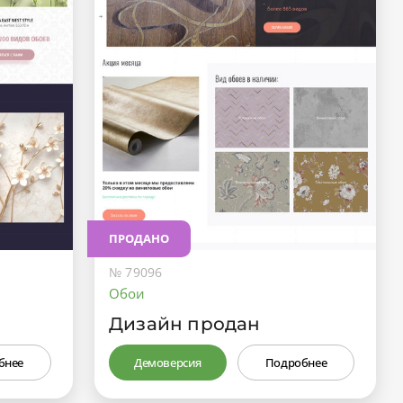
ПРОДАНО
№ 79096
Обои
Дизайн продан
бнее
Демоверсия
Подробнее