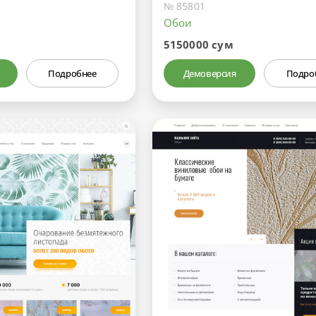
№ 85801
Обои
5150000 сум
Подробнее
Демоверсия
Подро