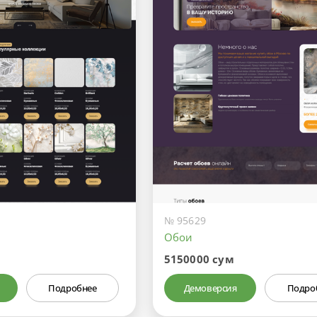
№ 95629
Обои
5150000 сум
Подробнее
Демоверсия
Подро