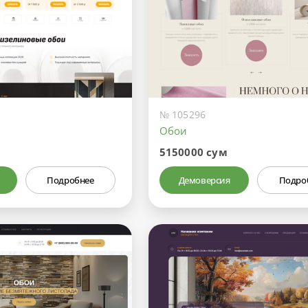
№ 105296
Обои
5150000 сум
Подробнее
Демоверсия
Подро