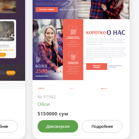
№ 91942
Обои
5150000 сум
бнее
Демоверсия
Подробнее