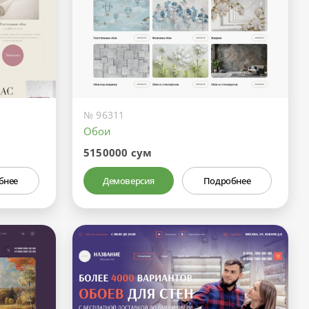
№ 96311
Обои
5150000 сум
бнее
Демоверсия
Подробнее