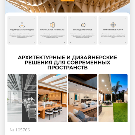
№ 105766