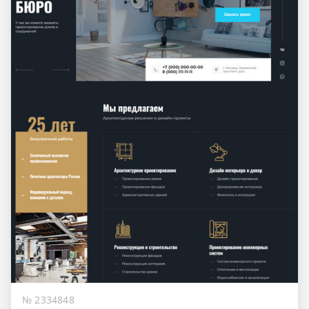
№ 2334848