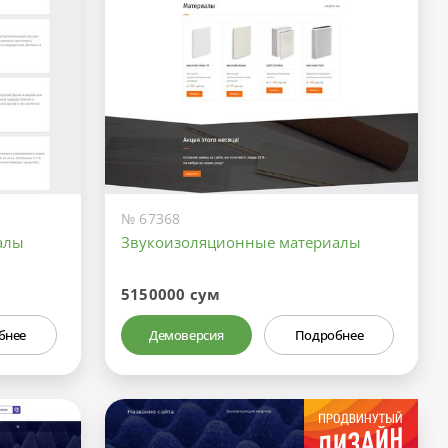
№ 67368
алы
Звукоизоляционные материалы
5150000 сум
бнее
Демоверсия
Подробнее