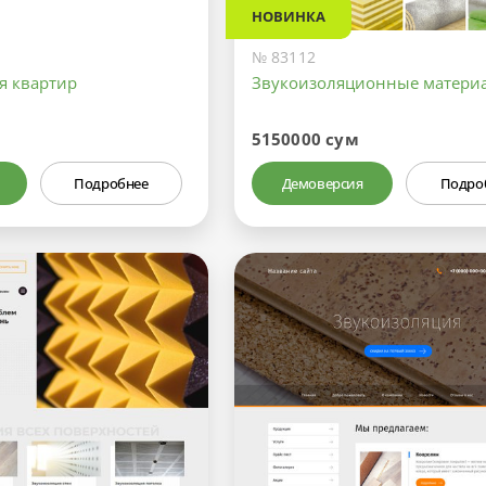
НОВИНКА
№ 83112
я квартир
Звукоизоляционные матери
5150000 сум
Подробнее
Демоверсия
Подро