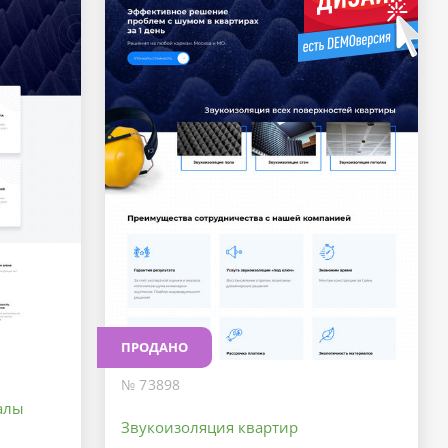
ПРОДАНО
№ 73898
алы
Звукоизоляция квартир