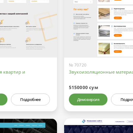
№ 70720
я квартир и
Звукоизоляционные матери
5150000 сум
Подробнее
Демоверсия
Подро