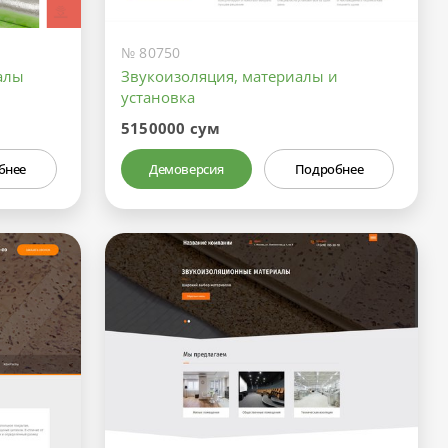
№ 80750
алы
Звукоизоляция, материалы и
установка
5150000 сум
бнее
Демоверсия
Подробнее