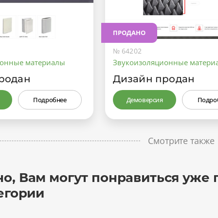
ПРОДАНО
№ 64202
ионные материалы
Звукоизоляционные матери
родан
Дизайн продан
Подробнее
Демоверсия
Подро
Смотрите также
о, Вам могут понравиться уже 
егории