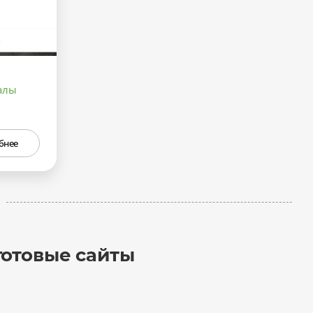
алы
бнее
готовые сайты