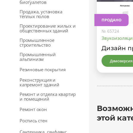
биотуалетов
Продажа, установка
тёплых полов
ПРОДАНО
Проектирование жилых и
общественных зданий
№ 65724
Звукоизоляц
Промышленное
строительство
Дизайн п
Промышленный
альпинизм
Демоверсия
Резиновые покрытия
Реконструкция и
капремонт зданий
Ремонт и отделка квартир
и помещений
Возможн
Ремонт окон
этой кат
Роспись стен
Сантехника, санфаянс