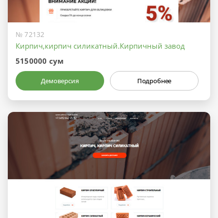
№ 72132
Кирпич,кирпич силикатный.Кирпичный завод
5150000 сум
Демоверсия
Подробнее