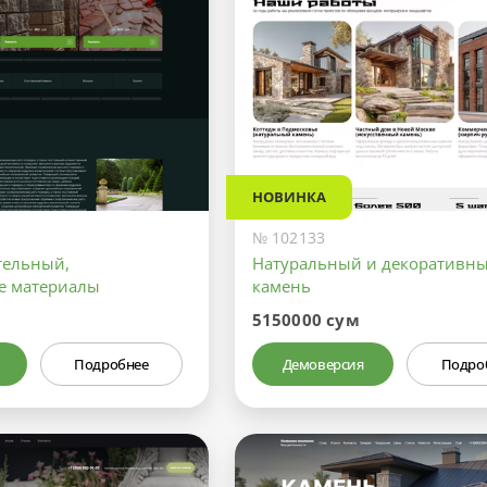
НОВИНКА
№ 102133
тельный,
Натуральный и декоративн
е материалы
камень
5150000 сум
Подробнее
Демоверсия
Подро