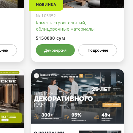
НОВИНКА
№ 105652
Камень строительный,
облицовочные материалы
5150000 сум
бнее
Демоверсия
Подробнее