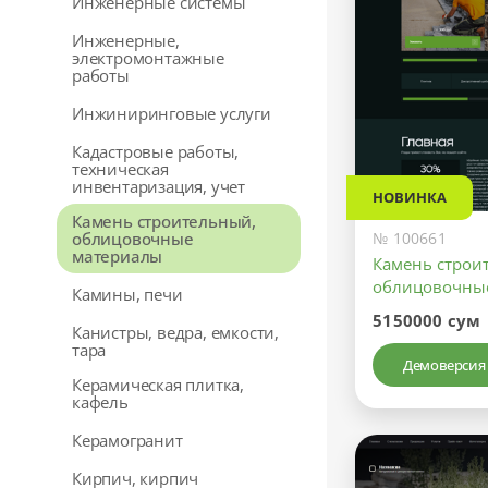
Инженерные системы
Инженерные,
электромонтажные
работы
Инжиниринговые услуги
Кадастровые работы,
техническая
инвентаризация, учет
НОВИНКА
Камень строительный,
№ 100661
облицовочные
материалы
Камень строи
облицовочны
Камины, печи
5150000 сум
Канистры, ведра, емкости,
тара
Демоверсия
Керамическая плитка,
кафель
Керамогранит
Кирпич, кирпич