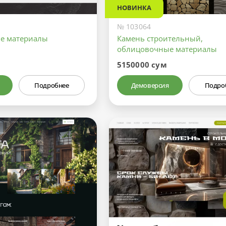
НОВИНКА
№ 103064
е материалы
Камень строительный,
облицовочные материалы
5150000 сум
Подробнее
Демоверсия
Подро