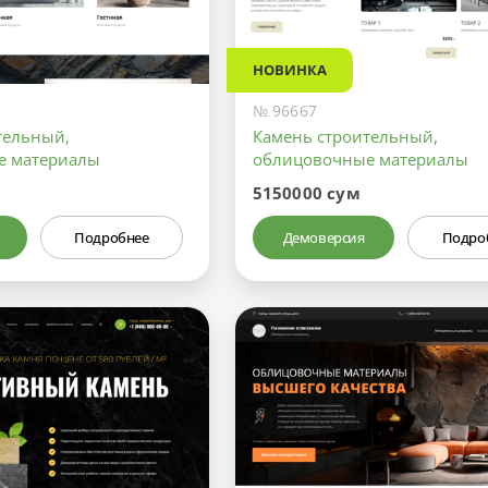
НОВИНКА
№ 96667
тельный,
Камень строительный,
е материалы
облицовочные материалы
5150000 сум
Подробнее
Демоверсия
Подро