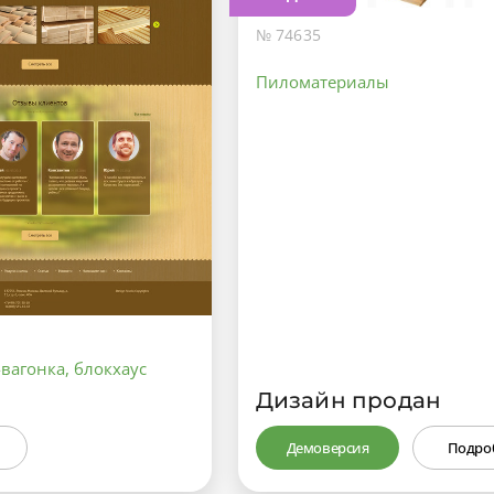
№ 74635
Пиломатериалы
-вагонка, блокхаус
Дизайн продан
Демоверсия
Подро