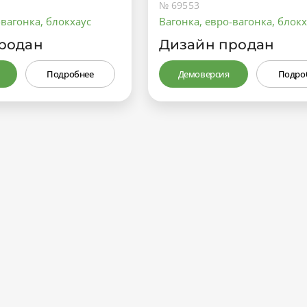
№ 69553
-вагонка, блокхаус
Вагонка, евро-вагонка, блокх
родан
Дизайн продан
Подробнее
Демоверсия
Подро