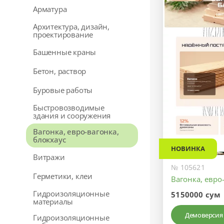
Арматура
Архитектура, дизайн,
проектирование
Башенные краны
Бетон, раствор
Буровые работы
Быстровозводимые
здания и сооружения
Вагонка, евро-вагонка,
блокхаус
НОВИНКА
Витражи
№ 105621
Герметики, клеи
Вагонка, евро
Гидроизоляционные
5150000 сум
материалы
Демоверсия
Гидроизоляционные