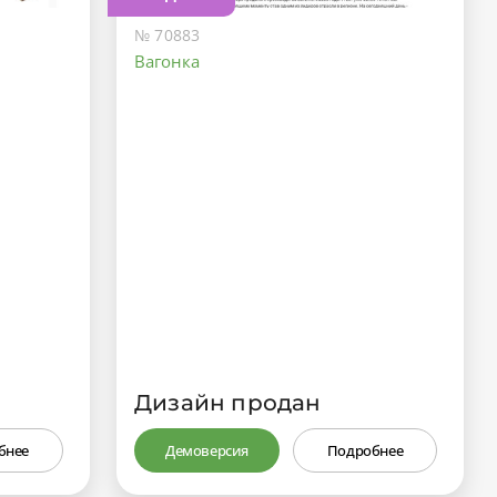
№ 70883
Вагонка
Дизайн продан
бнее
Демоверсия
Подробнее