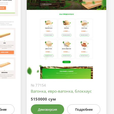
№ 77154
Вагонка, евро-вагонка, блокхаус
5150000 сум
бнее
Демоверсия
Подробнее