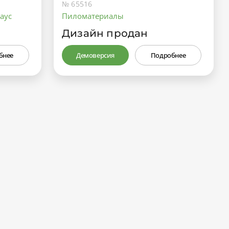
№ 65516
аус
Пиломатериалы
Дизайн продан
бнее
Демоверсия
Подробнее