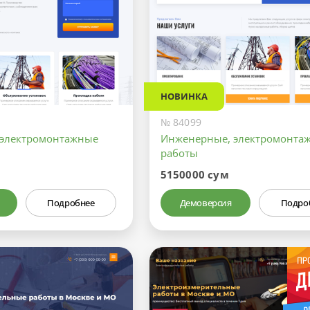
НОВИНКА
№ 84099
 электромонтажные
Инженерные, электромонта
работы
5150000 сум
Подробнее
Демоверсия
Подро