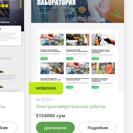
НОВИНКА
№ 89261
оты
Электроизмерительные работы
5150000 сум
бнее
Демоверсия
Подробнее