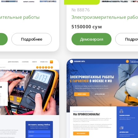
№ 88876
ительные работы
Электроизмерительные раб
5150000 сум
Подробнее
Демоверсия
Подро