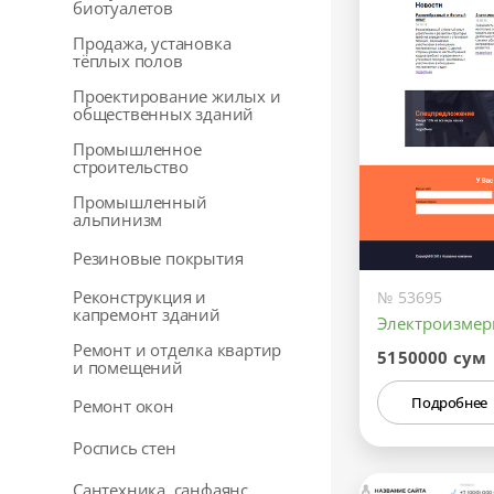
биотуалетов
Продажа, установка
тёплых полов
Проектирование жилых и
общественных зданий
Промышленное
строительство
Промышленный
альпинизм
Резиновые покрытия
Реконструкция и
№ 53695
капремонт зданий
Электроизмер
Ремонт и отделка квартир
5150000 сум
и помещений
Подробнее
Ремонт окон
Роспись стен
Сантехника, санфаянс