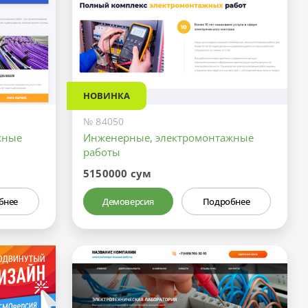
НОВИНКА
№ 84050
жные
Инженерные, электромонтажные
работы
5150000 сум
бнее
Демоверсия
Подробнее