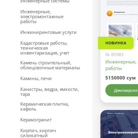
Инженерные системы
Инженерные,
электромонтажные
работы
Инжиниринговые услуги
Кадастровые работы,
НОВИНКА
техническая
инвентаризация, учет
№ 85983
Инженерные,
Камень строительный,
облицовочные материалы
работы
5150000 сум
Камины, печи
Канистры, ведра, емкости,
Демоверсия
тара
Керамическая плитка,
кафель
Керамогранит
Кирпич, кирпич
силикатный