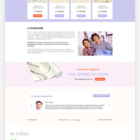
№ 55864