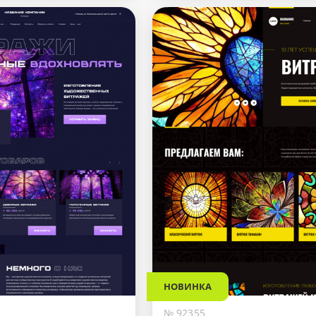
НОВИНКА
№ 92355