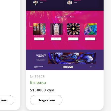
№ 69623
Витражи
5150000 сум
бнее
Подробнее