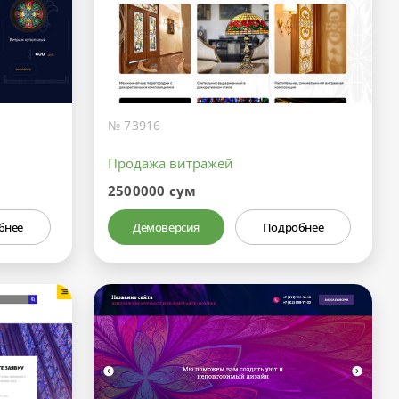
№ 73916
Продажа витражей
2500000 сум
бнее
Демоверсия
Подробнее