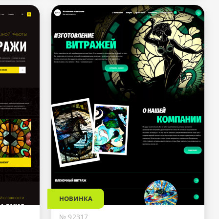
НОВИНКА
№ 92317