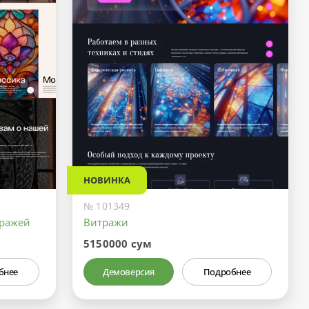
НОВИНКА
№ 101349
тражей
Витражи
5150000 сум
бнее
Демоверсия
Подробнее