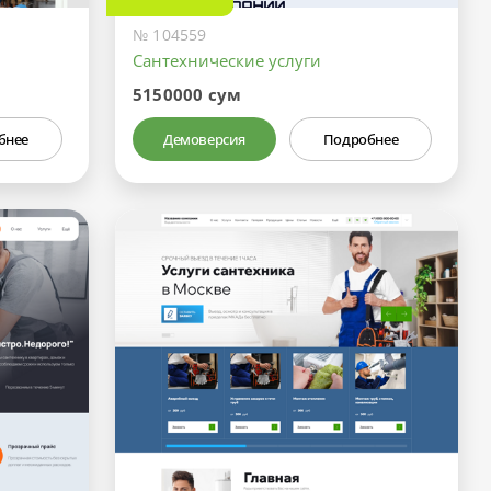
№ 104559
Сантехнические услуги
5150000 сум
бнее
Демоверсия
Подробнее