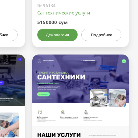
№ 96134
Сантехнические услуги
5150000 сум
бнее
Демоверсия
Подробнее