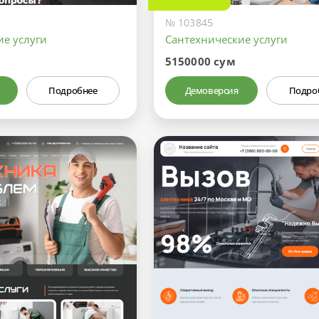
№ 103845
ие услуги
Сантехнические услуги
5150000 сум
Подробнее
Демоверсия
Подро