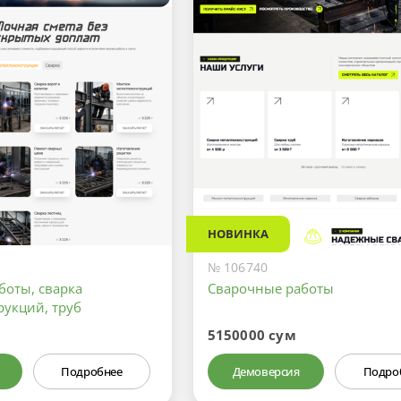
НОВИНКА
№ 106740
боты, сварка
Сварочные работы
рукций, труб
5150000 сум
Подробнее
Демоверсия
Подро