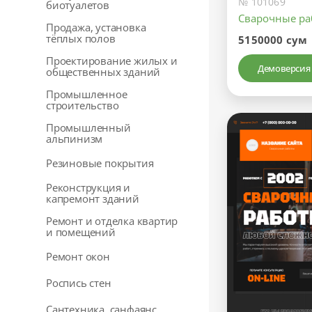
№ 101069
биотуалетов
Сварочные р
Продажа, установка
тёплых полов
5150000 сум
Проектирование жилых и
Демоверсия
общественных зданий
Промышленное
строительство
Промышленный
альпинизм
Резиновые покрытия
Реконструкция и
капремонт зданий
Ремонт и отделка квартир
и помещений
Ремонт окон
Роспись стен
Сантехника, санфаянс