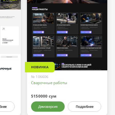
НОВИНКА
№ 106606
Сварочные работы
5150000 сум
бнее
Демоверсия
Подробнее