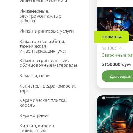
Инженерные системы
Инженерные,
электромонтажные
работы
Инжиниринговые услуги
НОВИНКА
Кадастровые работы,
техническая
№ 100314
инвентаризация, учет
Сварочные р
Камень строительный,
5150000 сум
облицовочные материалы
Камины, печи
Демоверсия
Канистры, ведра, емкости,
тара
Керамическая плитка,
кафель
Керамогранит
Кирпич, кирпич
силикатный