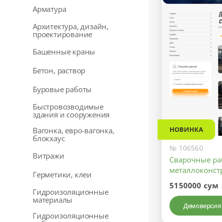
Арматура
Архитектура, дизайн,
проектирование
Башенные краны
Бетон, раствор
Буровые работы
Быстровозводимые
здания и сооружения
НОВИНКА
Вагонка, евро-вагонка,
блокхаус
№ 106560
Витражи
Сварочные ра
металлоконст
Герметики, клеи
5150000 сум
Гидроизоляционные
материалы
Демоверсия
Гидроизоляционные