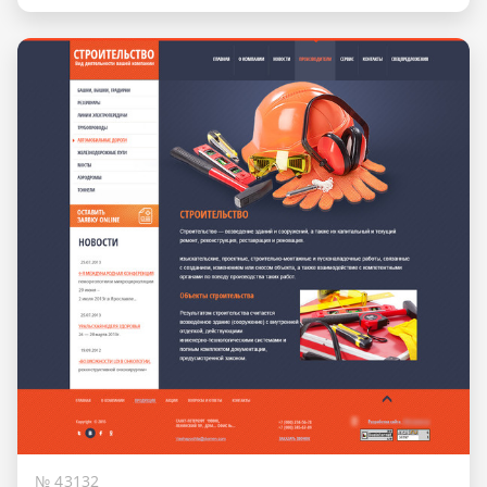
№ 43132