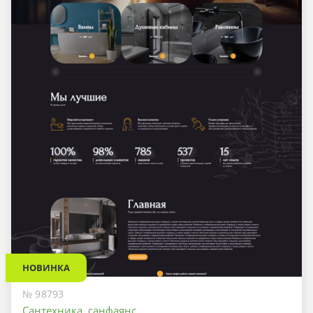
НОВИНКА
№ 98793
Сантехника, санфаянс