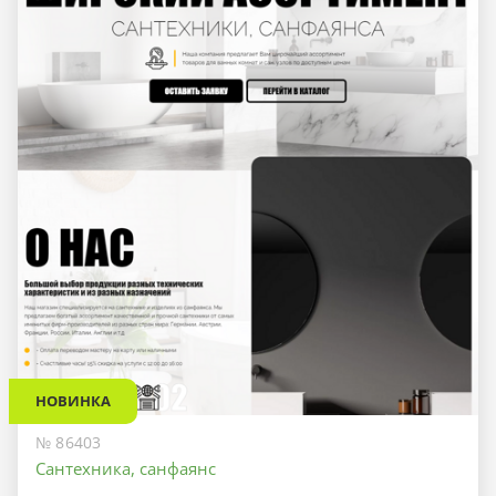
НОВИНКА
№ 86403
Сантехника, санфаянс