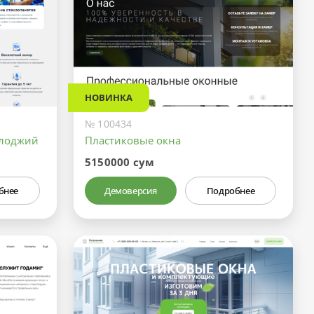
НОВИНКА
№ 100434
 лоджий
Пластиковые окна
5150000 сум
бнее
Демоверсия
Подробнее