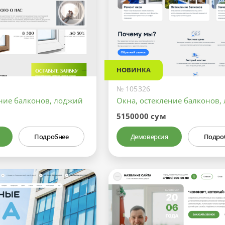
НОВИНКА
№ 105326
ение балконов, лоджий
Окна, остекление балконов,
5150000 сум
Подробнее
Демоверсия
Подро