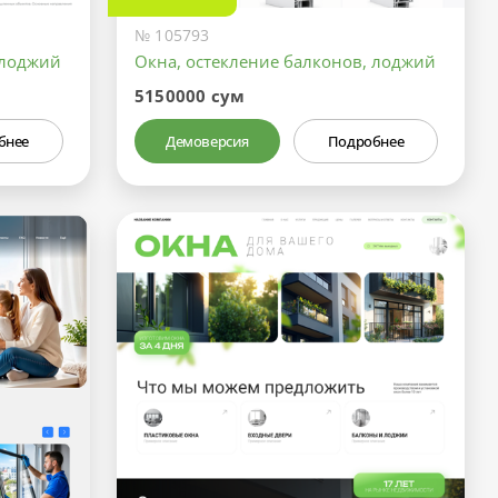
№ 105793
 лоджий
Окна, остекление балконов, лоджий
5150000 сум
бнее
Демоверсия
Подробнее