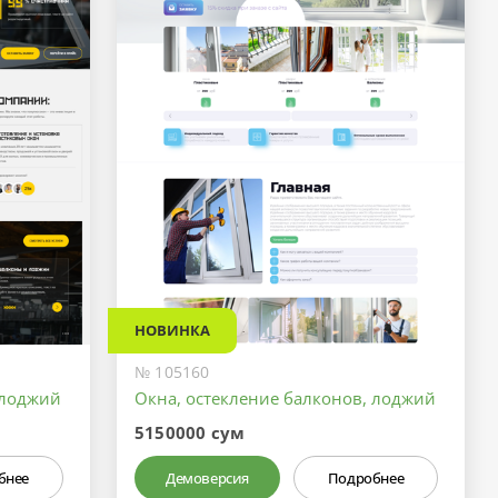
НОВИНКА
№ 105160
 лоджий
Окна, остекление балконов, лоджий
5150000 сум
бнее
Демоверсия
Подробнее