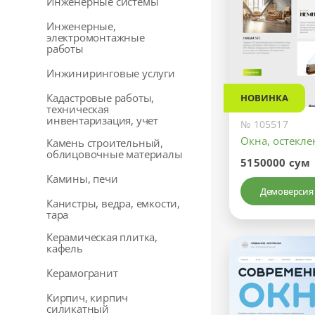
Инженерные системы
Инженерные,
электромонтажные
работы
Инжиниринговые услуги
Кадастровые работы,
НОВИНКА
техническая
инвентаризация, учет
№ 105517
Окна, остекл
Камень строительный,
облицовочные материалы
5150000 сум
Камины, печи
Демоверсия
Канистры, ведра, емкости,
тара
Керамическая плитка,
кафель
Керамогранит
Кирпич, кирпич
силикатный