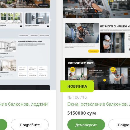
НОВИНКА
№ 106716
ение балконов, лоджий
Окна, остекление балконов,
5150000 сум
Подробнее
Демоверсия
Подро