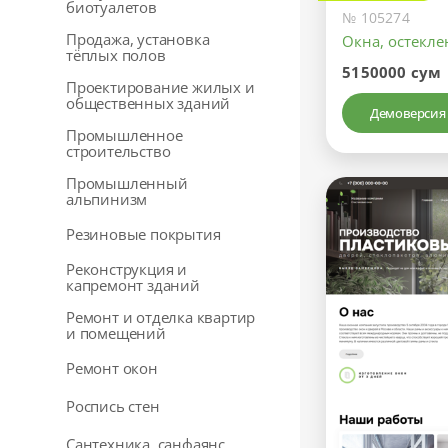
биотуалетов
№ 105274
Продажа, установка
Окна, остекл
тёплых полов
5150000 сум
Проектирование жилых и
общественных зданий
Демоверсия
Промышленное
строительство
Промышленный
альпинизм
Резиновые покрытия
Реконструкция и
капремонт зданий
Ремонт и отделка квартир
и помещений
Ремонт окон
Роспись стен
Сантехника, санфаянс