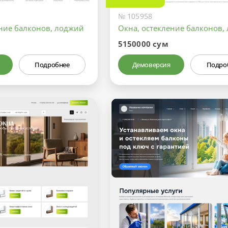
№ 105958
ение балконов, лоджий
Окна, остекление балконов,
5150000 сум
Подробнее
Демоверсия
Подро