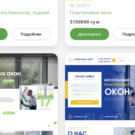
№ 102671
ение балконов, лоджий
Пластиковые окна
5150000 сум
Подробнее
Демоверсия
Подро