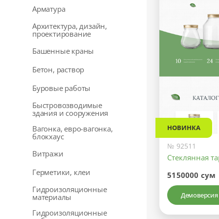
Арматура
Архитектура, дизайн,
проектирование
Башенные краны
Бетон, раствор
Буровые работы
Быстровозводимые
здания и сооружения
НОВИНКА
Вагонка, евро-вагонка,
блокхаус
№ 92511
Витражи
Стеклянная та
Герметики, клеи
5150000 сум
Гидроизоляционные
Демоверсия
материалы
Гидроизоляционные