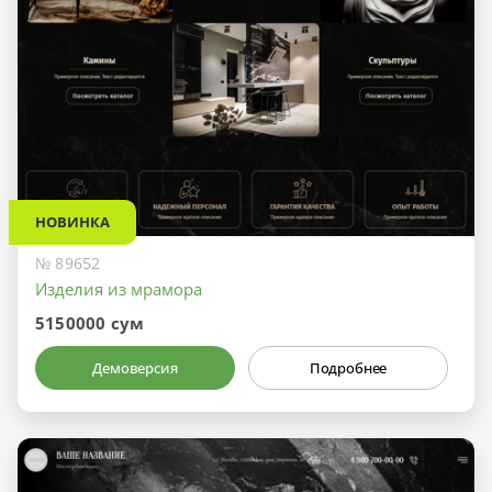
НОВИНКА
№ 89652
Изделия из мрамора
5150000 сум
Демоверсия
Подробнее