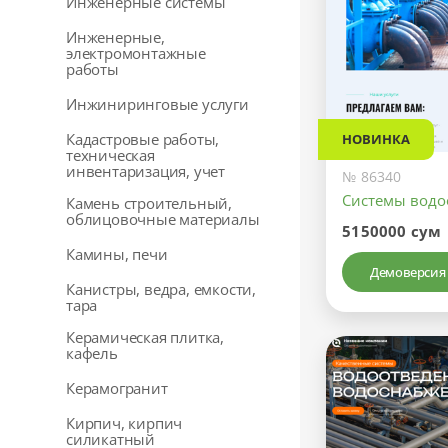
Инженерные системы
Инженерные,
электромонтажные
работы
Инжиниринговые услуги
Кадастровые работы,
НОВИНКА
техническая
инвентаризация, учет
№ 86340
Системы водо
Камень строительный,
облицовочные материалы
5150000 сум
Камины, печи
Демоверсия
Канистры, ведра, емкости,
тара
Керамическая плитка,
кафель
Керамогранит
Кирпич, кирпич
силикатный