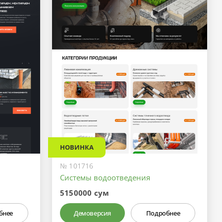
НОВИНКА
№ 101716
Системы водоотведения
5150000 сум
бнее
Демоверсия
Подробнее