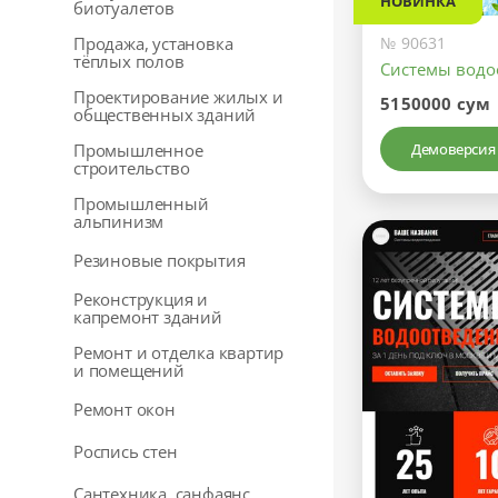
НОВИНКА
биотуалетов
Продажа, установка
№ 90631
тёплых полов
Системы водо
Проектирование жилых и
5150000 сум
общественных зданий
Промышленное
Демоверсия
строительство
Промышленный
альпинизм
Резиновые покрытия
Реконструкция и
капремонт зданий
Ремонт и отделка квартир
и помещений
Ремонт окон
Роспись стен
Сантехника, санфаянс