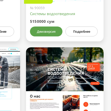
№ 90059
Системы водоотведения
5150000 сум
бнее
Демоверсия
Подробнее