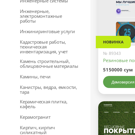
Инженерные системы
Инженерные,
электромонтажные
работы
Инжиниринговые услуги
Кадастровые работы,
НОВИНКА
техническая
инвентаризация, учет
№ 89343
Резиновые по
Камень строительный,
облицовочные материалы
5150000 сум
Камины, печи
Демоверсия
Канистры, ведра, емкости,
тара
Керамическая плитка,
кафель
Керамогранит
Кирпич, кирпич
силикатный