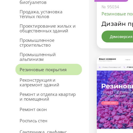
биотуалетов
№ 95034
Продажа, установка
Резиновые по
тёплых полов
Дизайн п
Проектирование жилых и
общественных зданий
Демоверсия
Промышленное
строительство
Промышленный
альпинизм
Резиновые покрытия
Реконструкция и
капремонт зданий
Ремонт и отделка квартир
и помещений
Ремонт окон
Роспись стен
Сантехника, санфаянс