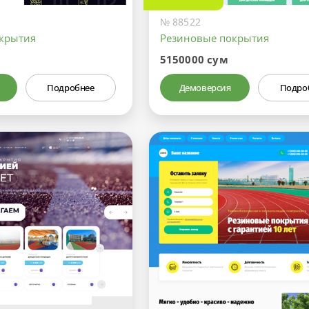
№ 88522
крытия
Резиновые покрытия
5150000 сум
Подробнее
Демоверсия
Подро