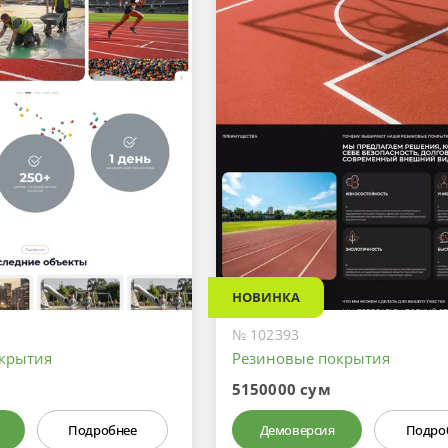
НОВИНКА
№ 102393
крытия
Резиновые покрытия
5150000 сум
Подробнее
Демоверсия
Подро