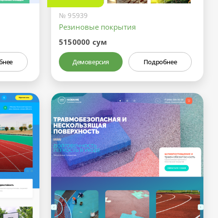
№ 95939
Резиновые покрытия
5150000 сум
бнее
Демоверсия
Подробнее