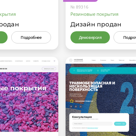
№ 89316
крытия
Резиновые покрытия
родан
Дизайн продан
Подробнее
Демоверсия
Подро