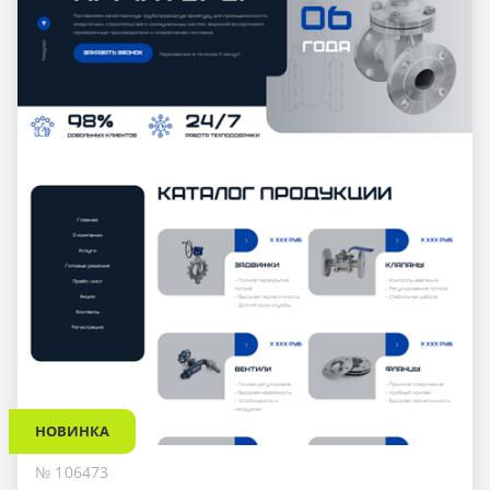
НОВИНКА
№ 106473