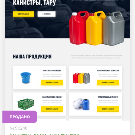
ПРОДАНО
№ 90240
Канистры, ведра, емкости, тара