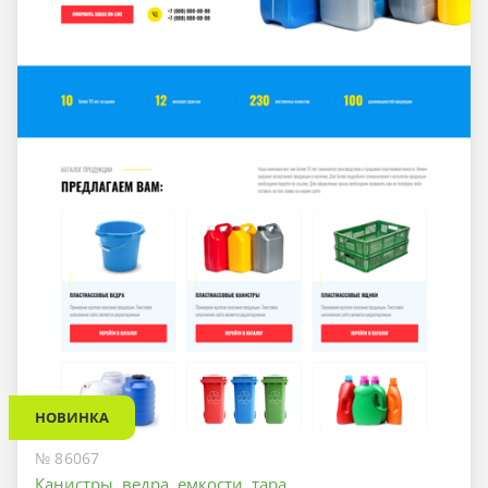
НОВИНКА
№ 86067
Канистры, ведра, емкости, тара