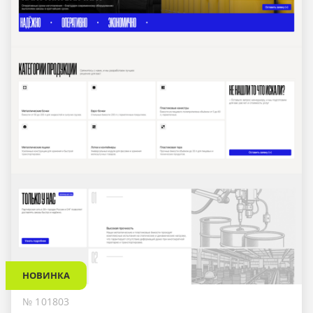
НОВИНКА
№ 101803