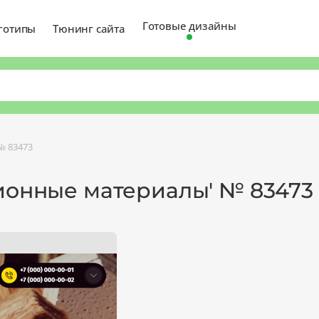
Готовые дизайны
готипы
Тюнинг сайта
№ 83473
ционные материалы' № 83473