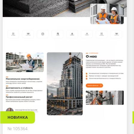
НОВИНКА
№ 105364