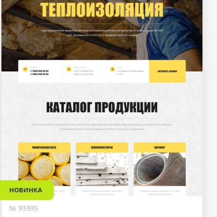
НОВИНКА
№ 93395