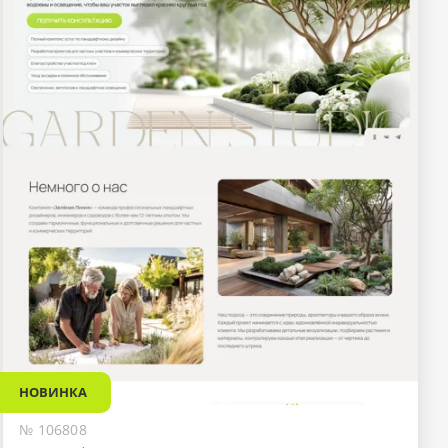
НОВИНКА
№ 106808