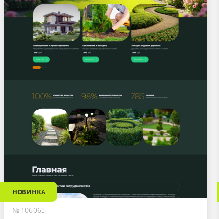
НОВИНКА
№ 106063