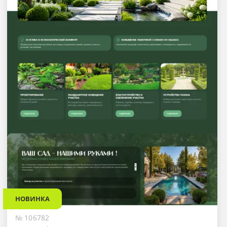
НОВИНКА
№ 106782