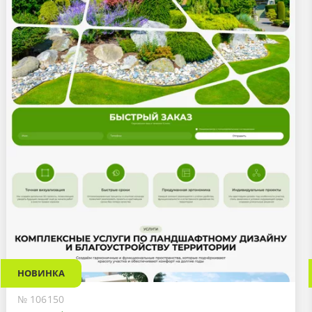
НОВИНКА
№ 106150