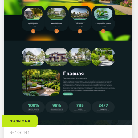
НОВИНКА
№ 106441