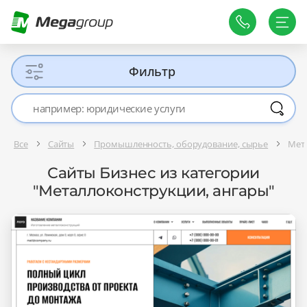
Фильтр
Все
Сайты
Промышленность, оборудование, сырье
Мет
Сайты Бизнес из категории
"Металлоконструкции, ангары"