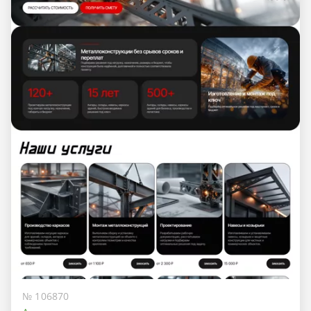
№ 106870