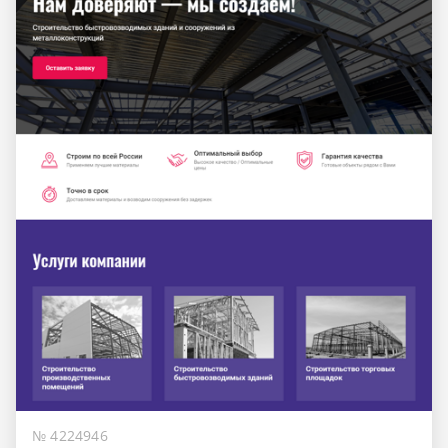
№ 4224946