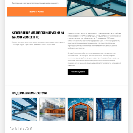
№ 6198758