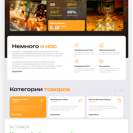
№ 104424