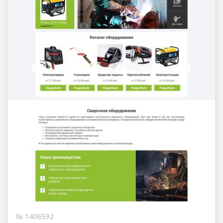
№ 1406592