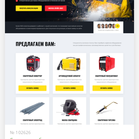
№ 102626