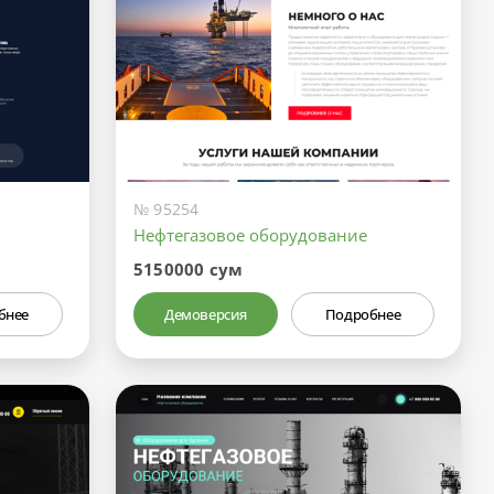
№ 95254
Нефтегазовое оборудование
5150000 сум
бнее
Демоверсия
Подробнее