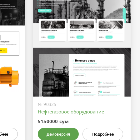
№ 90325
Нефтегазовое оборудование
5150000 сум
бнее
Демоверсия
Подробнее