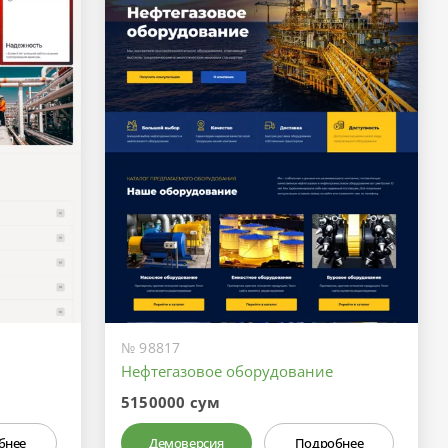
№ 98817
Нефтегазовое оборудование
5150000 сум
бнее
Демоверсия
Подробнее