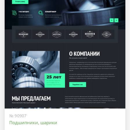
№ 90907
Подшипники, шарики