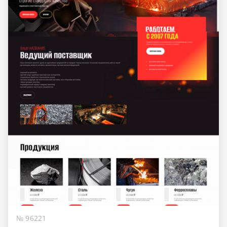
№ 96221