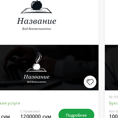
№ 99
кие услуги
Бухг
С правками:
Без п
Подробнее
 сум
1200000 сум
100