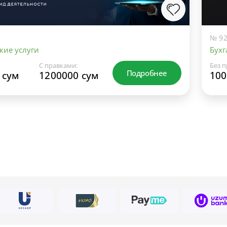
№ 92
кие услуги
Бухг
С правками:
Без п
Подробнее
 сум
1200000 сум
100