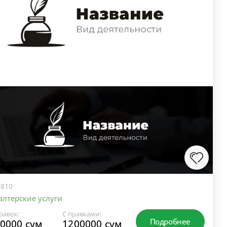
810
алтерские услуги
равок:
С правками:
Подробнее
0000 сум
1200000 сум