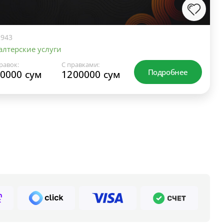
943
алтерские услуги
равок:
С правками:
Подробнее
0000 сум
1200000 сум