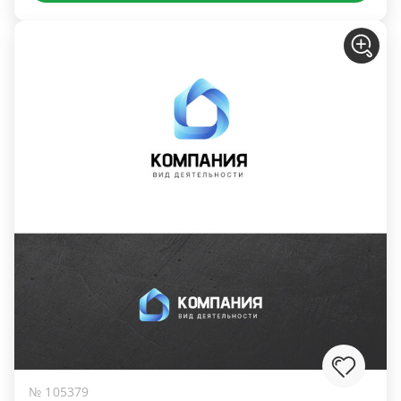
№ 105379