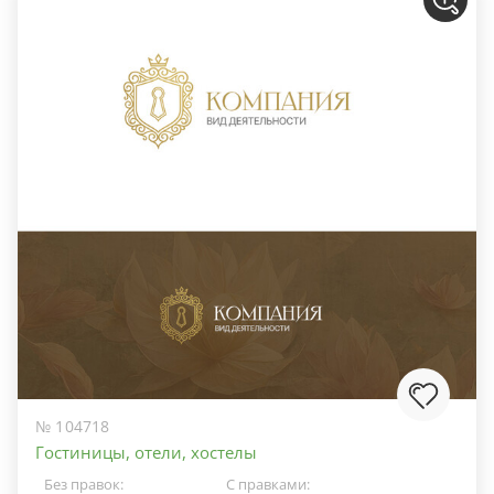
№ 104718
Гостиницы, отели, хостелы
Без правок:
С правками: