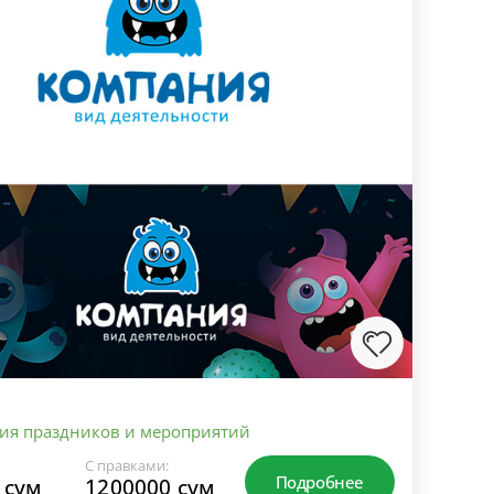
ия праздников и мероприятий
С правками:
Подробнее
 сум
1200000 сум