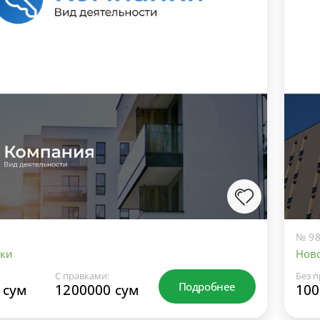
№ 98
йки
Нов
С правками:
Без п
Подробнее
 сум
1200000 сум
100