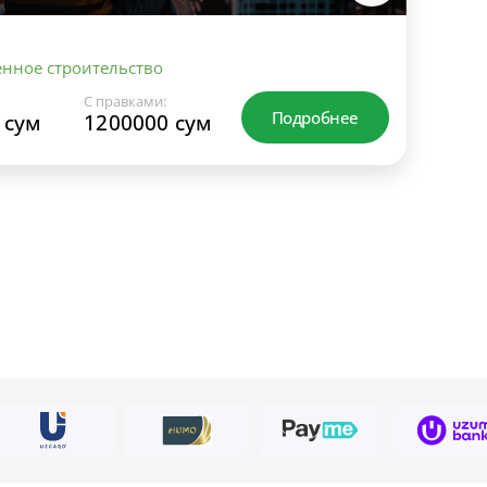
ное строительство
С правками:
Подробнее
 сум
1200000 сум