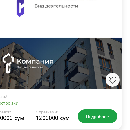
562
остройки
равок:
С правками:
Подробнее
0000 сум
1200000 сум